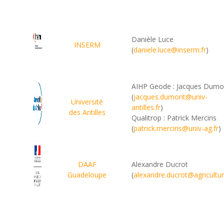
Danièle Luce
INSERM
(
daniele.luce@inserm.fr
)
AIHP Geode : Jacques Dumo
(
jacques.dumont@univ-
Université
antilles.fr
)
des Antilles
Qualitrop : Patrick Merciris
(
patrick.merciris@univ-ag.fr
)
DAAF
Alexandre Ducrot
Guadeloupe
(
alexandre.ducrot@agricultur